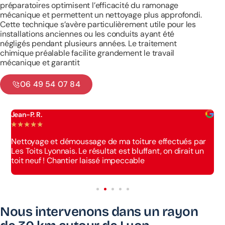
préparatoires optimisent l’efficacité du ramonage
mécanique et permettent un nettoyage plus approfondi.
Cette technique s’avère particulièrement utile pour les
installations anciennes ou les conduits ayant été
négligés pendant plusieurs années. Le traitement
chimique préalable facilite grandement le travail
mécanique et garantit
06 49 54 07 84
Jean-P. R.
É
★
★
★
★
★
★
Nettoyage et démoussage de ma toiture effectués par
T
Les Toits Lyonnais. Le résultat est bluffant, on dirait un
z
ci
toit neuf ! Chantier laissé impeccable
p
Nous intervenons dans un rayon