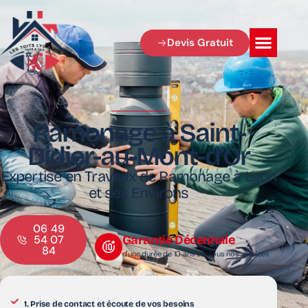
Devis Gratuit
Ramonage à Saint-
Didier-au-Mont-d’Or
Expertise en Travaux de Ramonage à Lyon
et ses Environs
06 49
Garantie Décennale
54 07
84
d'une durée de 10 ans sur tous nos services
1. Prise de contact et écoute de vos besoins